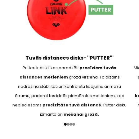
Tuvās distances disks- ''PUTTER'''
Putteri ir diski, kas paredzēti
precīziem tuvās
Mi
distances metieniem
groza virzienā. To dizains
nodrošina stabilitāti un kontrolētu lidojumu ar mazu
ātrumu, padarot tos ideāli piemērotus metieniem, kad
k
nepieciešams
precizitāte tuvā distancē.
Putter disku
izmanto arī
mešanai grozā.
1
2
3
4