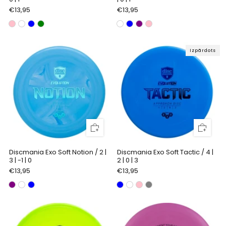
€13,95
€13,95
Izpārdots
Discmania Exo Soft Notion / 2 |
Discmania Exo Soft Tactic / 4 |
3 | -1 | 0
2 | 0 | 3
€13,95
€13,95