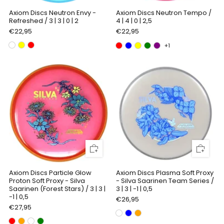
Axiom Discs Neutron Envy -
Axiom Discs Neutron Tempo /
Refreshed / 3 | 3 | 0 | 2
4 | 4 | 0 | 2,5
€22,95
€22,95
+1
Axiom Discs Particle Glow
Axiom Discs Plasma Soft Proxy
Proton Soft Proxy - Silva
- Silva Saarinen Team Series /
Saarinen (Forest Stars) / 3 | 3 |
3 | 3 | -1 | 0,5
-1 | 0,5
€26,95
€27,95