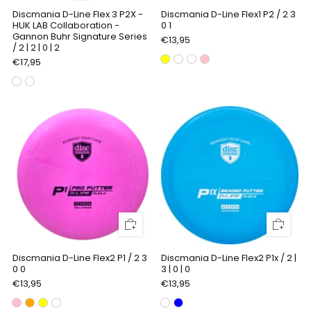
Discmania D-Line Flex 3 P2X -
Discmania D-Line Flex1 P2 / 2 3
HUK LAB Collaboration -
0 1
Gannon Buhr Signature Series
€13,95
/ 2 | 2 | 0 | 2
€17,95
Discmania D-Line Flex2 P1 / 2 3
Discmania D-Line Flex2 P1x / 2 |
0 0
3 | 0 | 0
€13,95
€13,95