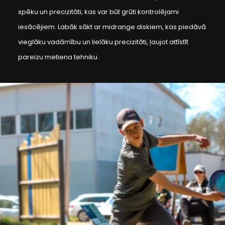
spēku un precizitāti, kas var būt grūti kontrolējami
iesācējiem. Labāk sākt ar midrange diskiem, kas piedāvā
vieglāku vadāmību un lielāku precizitāti, ļaujot attīstīt
pareizu metiena tehniku.