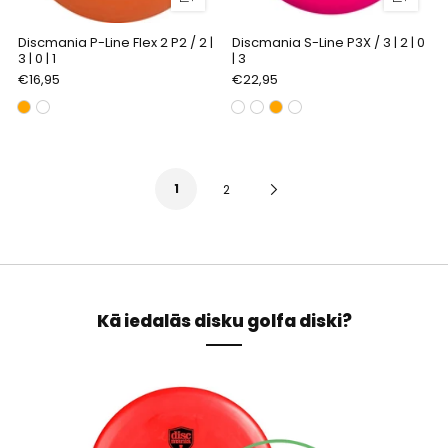
Discmania P-Line Flex 2 P2 / 2 |
Discmania S-Line P3X / 3 | 2 | 0
3 | 0 | 1
| 3
€16,95
€22,95
1
Next
2
Page
Kā iedalās disku golfa diski?