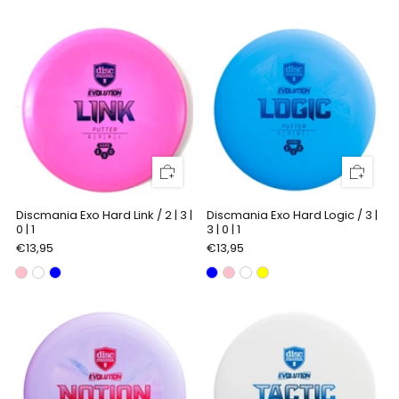
Discmania Exo Hard Link / 2 | 3 |
Discmania Exo Hard Logic / 3 |
0 | 1
3 | 0 | 1
€13,95
€13,95