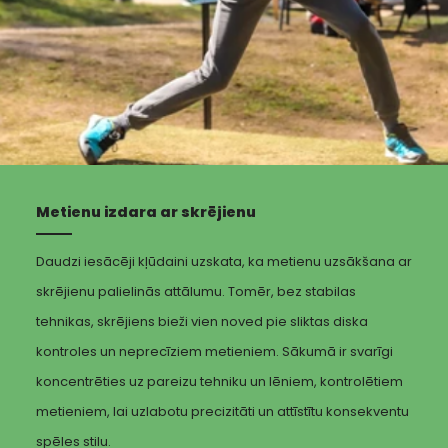
Metienu izdara ar skrējienu
Daudzi iesācēji kļūdaini uzskata, ka metienu uzsākšana ar
skrējienu palielinās attālumu. Tomēr, bez stabilas
tehnikas, skrējiens bieži vien noved pie sliktas diska
kontroles un neprecīziem metieniem. Sākumā ir svarīgi
koncentrēties uz pareizu tehniku un lēniem, kontrolētiem
metieniem, lai uzlabotu precizitāti un attīstītu konsekventu
spēles stilu.