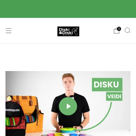
Piegāde ar Omniva pakomātu starpniecību 2-3
darba dienu laikā! 🚚
0
Atskaņot video