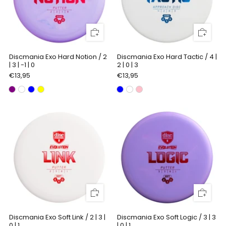
Discmania Exo Hard Notion / 2
Discmania Exo Hard Tactic / 4 |
| 3 | -1 | 0
2 | 0 | 3
€13,95
€13,95
Discmania Exo Soft Link / 2 | 3 |
Discmania Exo Soft Logic / 3 | 3
0 | 1
| 0 | 1