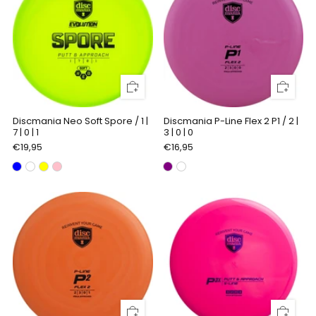
Discmania Neo Soft Spore / 1 |
Discmania P-Line Flex 2 P1 / 2 |
7 | 0 | 1
3 | 0 | 0
€19,95
€16,95