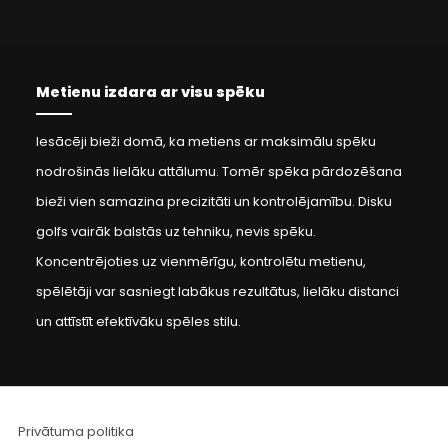
Metienu izdara ar visu spēku
Iesācēji bieži domā, ka metiens ar maksimālu spēku
nodrošinās lielāku attālumu. Tomēr spēka pārdozēšana
bieži vien samazina precizitāti un kontrolējamību. Disku
golfs vairāk balstās uz tehniku, nevis spēku.
Koncentrējoties uz vienmērīgu, kontrolētu metienu,
spēlētāji var sasniegt labākus rezultātus, lielāku distanci
un attīstīt efektīvāku spēles stilu.
Privātuma politika