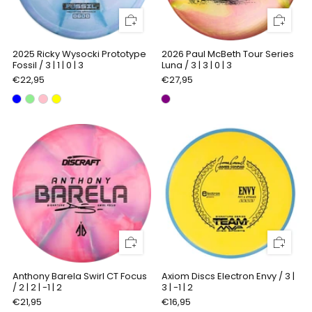
2025 Ricky Wysocki Prototype
2026 Paul McBeth Tour Series
Fossil / 3 | 1 | 0 | 3
Luna / 3 | 3 | 0 | 3
€22,95
€27,95
Anthony Barela Swirl CT Focus
Axiom Discs Electron Envy / 3 |
/ 2 | 2 | -1 | 2
3 | -1 | 2
€21,95
€16,95