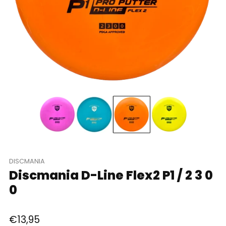
DISCMANIA
Discmania D-Line Flex2 P1 / 2 3 0
0
Parastā
€13,95