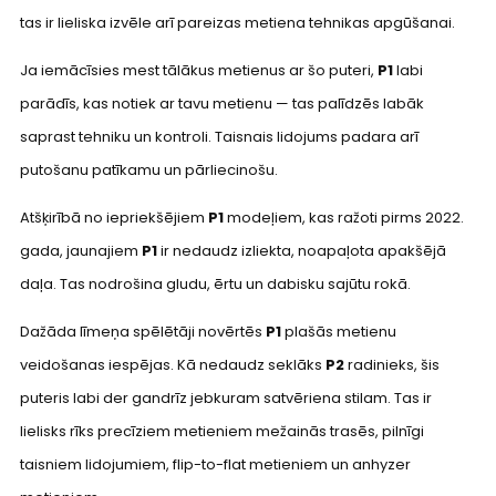
tas ir lieliska izvēle arī pareizas metiena tehnikas apgūšanai.
Ja iemācīsies mest tālākus metienus ar šo puteri,
P1
labi
parādīs, kas notiek ar tavu metienu — tas palīdzēs labāk
saprast tehniku un kontroli. Taisnais lidojums padara arī
putošanu patīkamu un pārliecinošu.
Atšķirībā no iepriekšējiem
P1
modeļiem, kas ražoti pirms 2022.
gada, jaunajiem
P1
ir nedaudz izliekta, noapaļota apakšējā
daļa. Tas nodrošina gludu, ērtu un dabisku sajūtu rokā.
Dažāda līmeņa spēlētāji novērtēs
P1
plašās metienu
veidošanas iespējas. Kā nedaudz seklāks
P2
radinieks, šis
puteris labi der gandrīz jebkuram satvēriena stilam. Tas ir
lielisks rīks precīziem metieniem mežainās trasēs, pilnīgi
taisniem lidojumiem, flip-to-flat metieniem un anhyzer