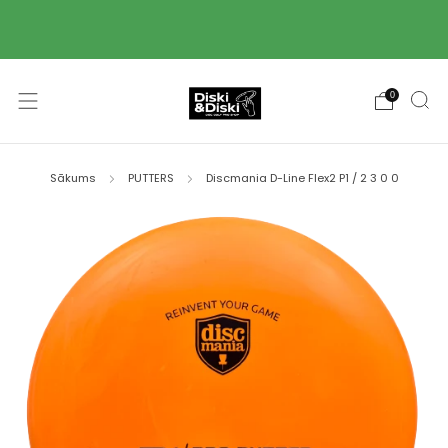
Piegāde ar Omniva pakomātu starpniecību 2-3
darba dienu laikā! 🚚
0
Sākums
PUTTERS
Discmania D-Line Flex2 P1 / 2 3 0 0