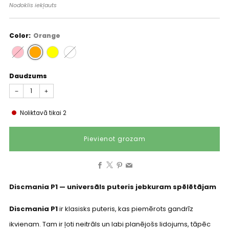
cena
Nodoklis iekļauts
Color:
Orange
Daudzums
−
+
Noliktavā tikai
2
Pievienot grozam
Facebook
X
Pinterest
Email
Discmania P1 — universāls puteris jebkuram spēlētājam
Discmania P1
ir klasisks puteris, kas piemērots gandrīz
ikvienam. Tam ir ļoti neitrāls un labi planējošs lidojums, tāpēc