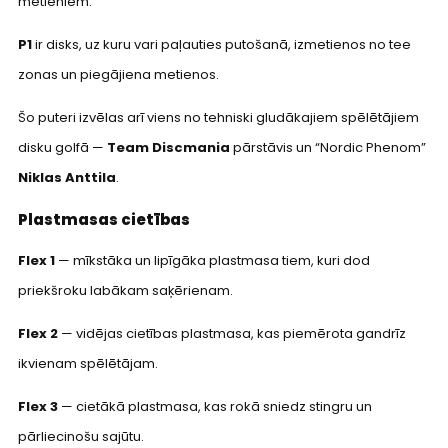
metieniem.
P1
ir disks, uz kuru vari paļauties putošanā, izmetienos no tee
zonas un piegājiena metienos.
Šo puteri izvēlas arī viens no tehniski gludākajiem spēlētājiem
disku golfā —
Team Discmania
pārstāvis un “Nordic Phenom”
Niklas Anttila
.
Plastmasas cietības
Flex 1
— mīkstāka un lipīgāka plastmasa tiem, kuri dod
priekšroku labākam saķērienam.
Flex 2
— vidējas cietības plastmasa, kas piemērota gandrīz
ikvienam spēlētājam.
Flex 3
— cietākā plastmasa, kas rokā sniedz stingru un
pārliecinošu sajūtu.