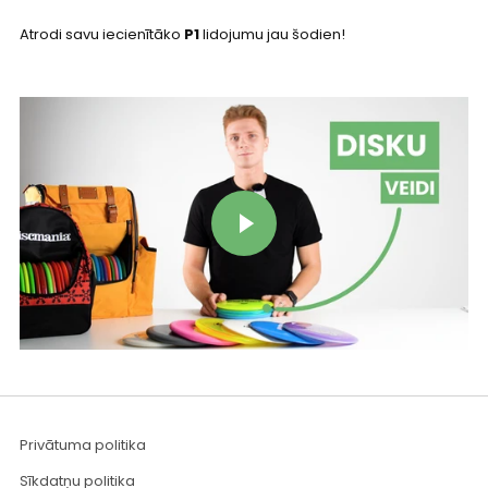
Atrodi savu iecienītāko
P1
lidojumu jau šodien!
Atskaņot video
Privātuma politika
Sīkdatņu politika