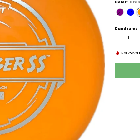
Color:
Ora
Daudzums
−
+
Noliktavā 