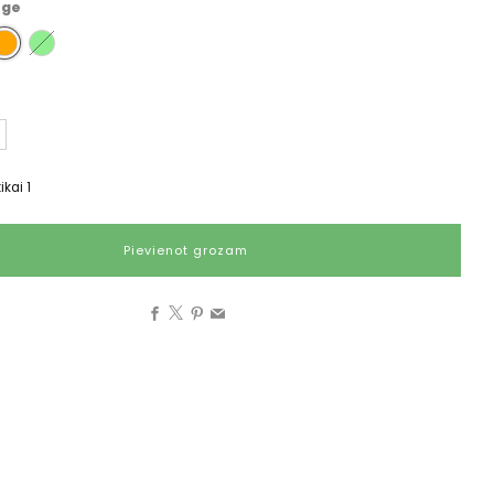
nge
tikai
1
Pievienot grozam
Facebook
X
Pinterest
Email