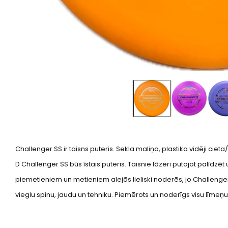
Challenger SS ir taisns puteris. Sekla maliņa, plastika vidēji cieta/m
D Challenger SS būs īstais puteris. Taisnie lāzeri putojot palīdzē
piemetieniem un metieniem alejās lieliski noderēs, jo Challenger S
vieglu spinu, jaudu un tehniku. Piemērots un noderīgs visu līmeņ