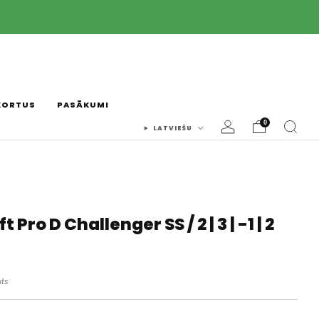

KORTUS
PASĀKUMI
0
LATVIEŠU
t Pro D Challenger SS / 2 | 3 | -1 | 2
uts