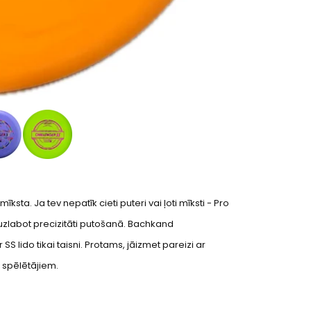
īksta. Ja tev nepatīk cieti puteri vai ļoti mīksti - Pro
t uzlabot precizitāti putošanā. Bachkand
S lido tikai taisni. Protams, jāizmet pareizi ar
u spēlētājiem.