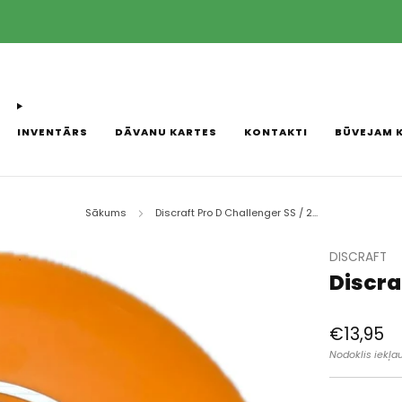
Piegāde ar Omniva pakomātu starpniecību 2-3 darba dienu laikā! 
INVENTĀRS
DĀVANU KARTES
KONTAKTI
BŪVEJAM 
Sākums
Discraft Pro D Challenger SS / 2...
DISCRAFT
Discraf
Parastā
€13,95
cena
Nodoklis iekļa