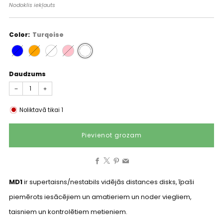
cena
Nodoklis iekļauts
Color:
Turqoise
Daudzums
−
+
Noliktavā tikai
1
Pievienot grozam
Facebook
X
Pinterest
Email
MD1
ir supertaisns/nestabils vidējās distances disks, īpaši
piemērots iesācējiem un amatieriem un noder viegliem,
taisniem un kontrolētiem metieniem.