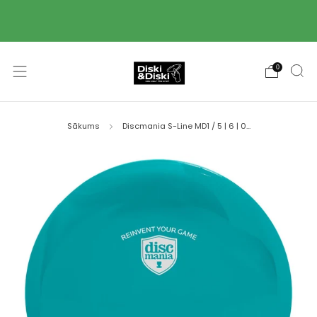
Piegāde ar Omniva pakomātu starpniecību 2-3
darba dienu laikā! 🚚
0
Sākums
Discmania S-Line MD1 / 5 | 6 | 0...