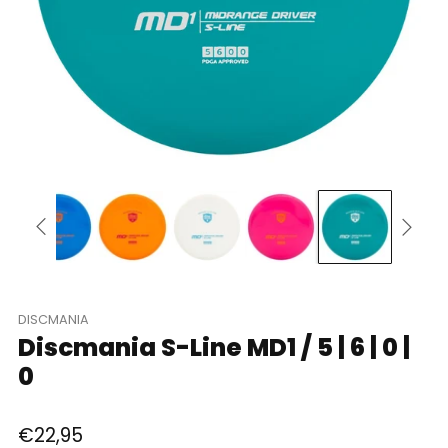
DISCMANIA
Discmania S-Line MD1 / 5 | 6 | 0 |
0
Parastā
€22,95