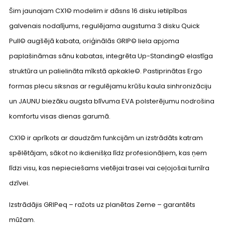
Šim jaunajam CX1©️ modelim ir dāsns 16 disku ietilpības
galvenais nodalījums, regulējama augstuma 3 disku Quick
Pull©️ augšējā kabata, oriģinālās GRIP©️ liela apjoma
paplašināmas sānu kabatas, integrēta Up-Standing©️ elastīga
struktūra un palielināta mīkstā apkakle©️. Pastiprinātas Ergo
formas plecu siksnas ar regulējamu krūšu kaula sinhronizāciju
un JAUNU biezāku augsta blīvuma EVA polsterējumu nodrošina
komfortu visas dienas garumā.
CX1©️ ir aprīkots ar daudzām funkcijām un izstrādāts katram
spēlētājam, sākot no ikdienišķa līdz profesionāļiem, kas ņem
līdzi visu, kas nepieciešams vietējai trasei vai ceļojošai turnīra
dzīvei.
Izstrādājis GRIPeq – ražots uz planētas Zeme – garantēts
mūžam.