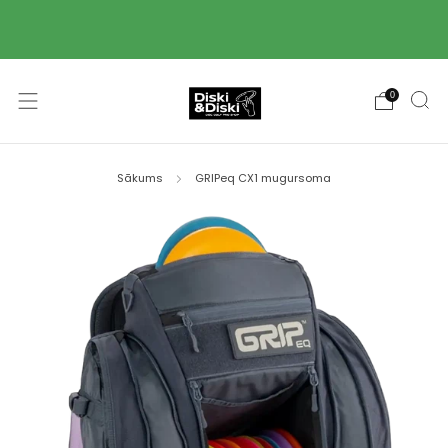
Piegāde ar Omniva pakomātu starpniecību 2-3
darba dienu laikā! 🚚
0
Sākums
GRIPeq CX1 mugursoma