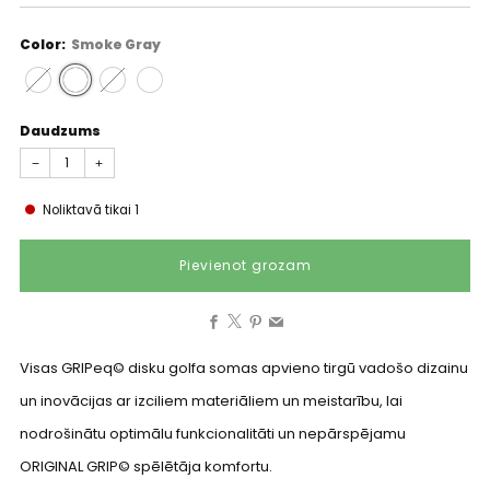
Color:
Smoke Gray
Daudzums
−
+
Noliktavā tikai
1
Pievienot grozam
Facebook
X
Pinterest
Email
Visas GRIPeq©️ disku golfa somas apvieno tirgū vadošo dizainu
un inovācijas ar izciliem materiāliem un meistarību, lai
nodrošinātu optimālu funkcionalitāti un nepārspējamu
ORIGINAL GRIP©️ spēlētāja komfortu.