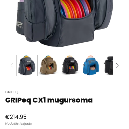
GRIPEQ
GRIPeq CX1 mugursoma
Parastā
€214,95
cena
Nodoklis iekļauts