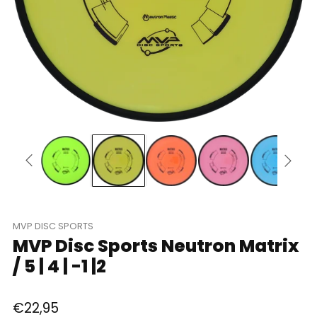
MVP DISC SPORTS
MVP Disc Sports Neutron Matrix
/ 5 | 4 | -1 |2
Parastā
€22,95