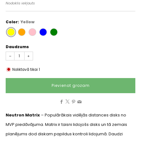
cena
Nodoklis iekļauts
Color:
Yellow
Daudzums
−
+
Noliktavā tikai
1
Pievienot grozam
Facebook
X
Pinterest
Email
Neutron Matrix
– Populārākais vidējās distances disks no
MVP piedāvājuma. Matrix ir taisni lidojošs disks un tā zemais
planējums dod diskam papildus kontroli lidojumā. Daudzi