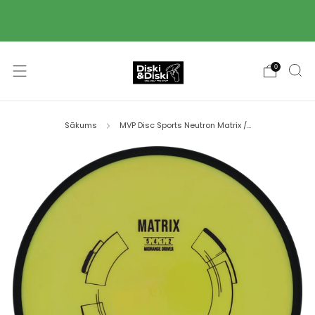
Piegāde ar Omniva pakomātu starpniecību 2-3
darba dienu laikā! 🚚
0
Sākums
MVP Disc Sports Neutron Matrix /...