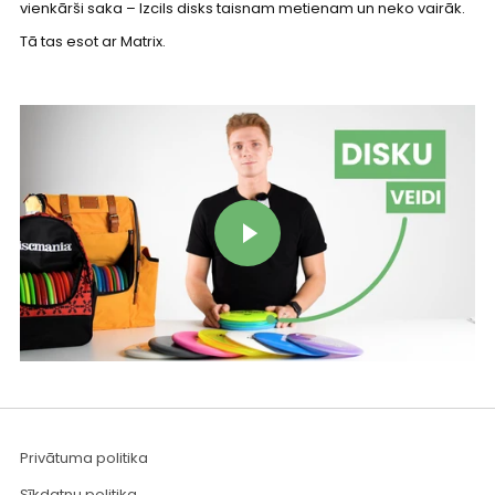
vienkārši saka – Izcils disks taisnam metienam un neko vairāk.
Tā tas esot ar Matrix.
Atskaņot video
Privātuma politika
Sīkdatņu politika