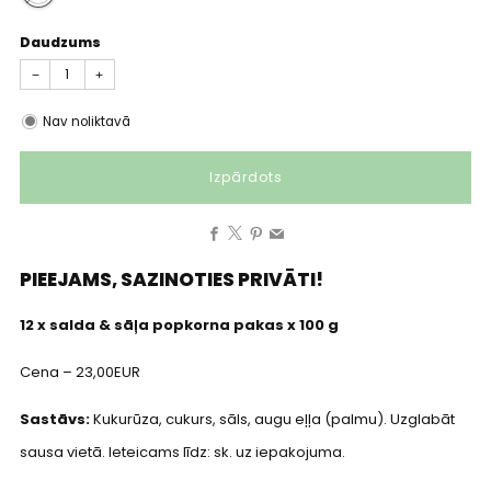
Daudzums
−
+
Nav noliktavā
Izpārdots
Facebook
X
Pinterest
Email
PIEEJAMS, SAZINOTIES PRIVĀTI!
12 x salda & sāļa popkorna pakas x 100 g
Cena – 23,00EUR
Sastāvs:
Kukurūza, cukurs, sāls, augu eļļa (palmu). Uzglabāt
sausa vietā. Ieteicams līdz: sk. uz iepakojuma.