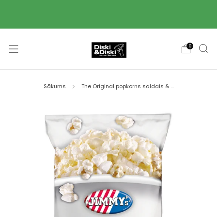
Piegāde ar Omniva pakomātu starpniecību 2-3
darba dienu laikā! 🚚
0
Sākums
The Original popkorns saldais & ...