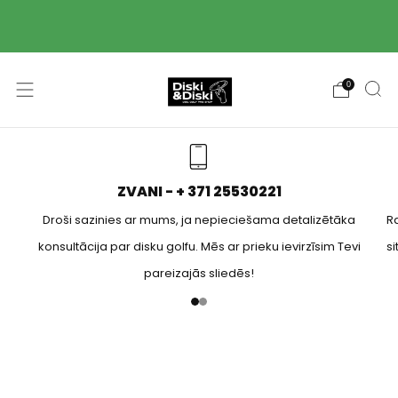
Piegāde ar Omniva pakomātu starpniecību 2-3
darba dienu laikā! 🚚
0
ZVANI - + 371 25530221
Droši sazinies ar mums, ja nepieciešama detalizētāka
Ra
konsultācija par disku golfu. Mēs ar prieku ievirzīsim Tevi
s
pareizajās sliedēs!
1
2