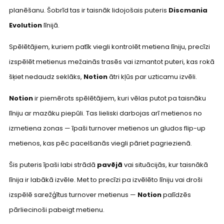
planēšanu. Šobrīd tas ir taisnāk lidojošais puteris
Discmania
Evolution
līnijā.
Spēlētājiem, kuriem patīk viegli kontrolēt metiena līniju, precīzi
izspēlēt metienus mežainās trasēs vai izmantot puteri, kas rokā
šķiet nedaudz seklāks,
Notion
ātri kļūs par uzticamu izvēli.
Notion
ir piemērots spēlētājiem, kuri vēlas putot pa taisnāku
līniju ar mazāku piepūli. Tas lieliski darbojas arī metienos no
izmetiena zonas — īpaši turnover metienos un gludos flip-up
metienos, kas pēc pacelšanās viegli pāriet pagriezienā.
Šis puteris īpaši labi strādā
pavējā
vai situācijās, kur taisnākā
līnija ir labākā izvēle. Met to precīzi pa izvēlēto līniju vai droši
izspēlē sarežģītus turnover metienus —
Notion
palīdzēs
pārliecinoši pabeigt metienu.