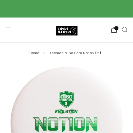
Piegāde ar Omniva pakomātu starpniecību 2-3
darba dienu laikā! 🚚
0
Home
Discmania Exo Hard Notion / 2 | ...