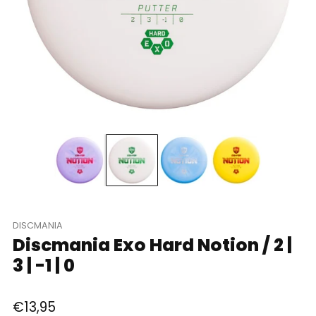
DISCMANIA
Discmania Exo Hard Notion / 2 |
3 | -1 | 0
Regular
€13,95