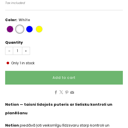
price
Tax included
Color:
White
Quantity
−
+
Only
1
in stock
Add to cart
Facebook
X
Pinterest
Email
Notion — taisni lidojošs puteris ar lielisku kontroli un
planēšanu
Notion
piedāvā ļoti veiksmīgu līdzsvaru starp kontroli un