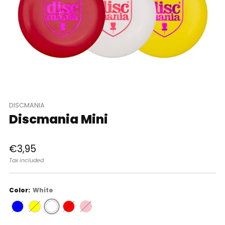
DISCMANIA
Discmania Mini
Regular
€3,95
price
Tax included
Color:
White