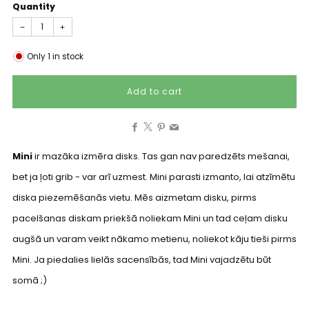
Quantity
−
+
Only
1
in stock
Add to cart
Facebook
X
Pinterest
Email
Mini
ir mazāka izmēra disks. Tas gan nav paredzēts mešanai,
bet ja ļoti grib - var arī uzmest. Mini parasti izmanto, lai atzīmētu
diska piezemēšanās vietu. Mēs aizmetam disku, pirms
pacelšanas diskam priekšā noliekam Mini un tad ceļam disku
augšā un varam veikt nākamo metienu, noliekot kāju tieši pirms
Mini. Ja piedalies lielās sacensībās, tad Mini vajadzētu būt
somā ;)