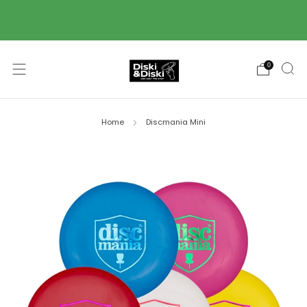
Piegāde ar Omniva pakomātu starpniecību 2-3
darba dienu laikā! 🚚
0
Home
Discmania Mini