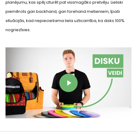
planèjumu, kas spēj izturēt pat vissmagāko pretvēju. Lieliski
piemērots gan backhand, gan forehand metieniem, īpaši
situācijās, kad nepieciešama liela uzticamība, ka disks 100%
nogriezīsies.
Play video