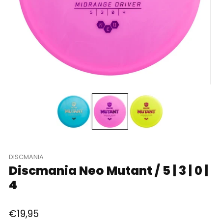
DISCMANIA
Discmania Neo Mutant / 5 | 3 | 0 |
4
Regular
€19,95