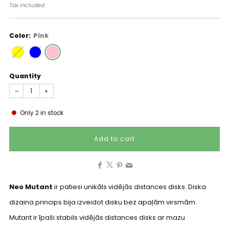
price
Tax included
Color:
Pink
Quantity
−
+
Only
2
in stock
Add to cart
Facebook
X
Pinterest
Email
Neo Mutant
ir patiesi unikāls vidējās distances disks. Diska
dizaina princips bija izveidot disku bez apaļām virsmām.
Mutant ir īpaši stabils vidējās distances disks ar mazu