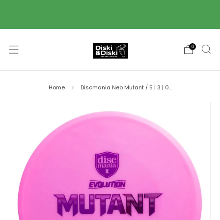
Piegāde ar Omniva pakomātu starpniecību 2-3
darba dienu laikā! 🚚
0
Home
Discmania Neo Mutant / 5 | 3 | 0...