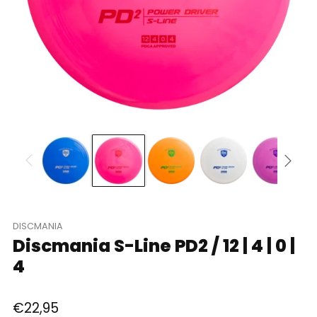
DISCMANIA
Discmania S-Line PD2 / 12 | 4 | 0 |
4
Regular
€22,95