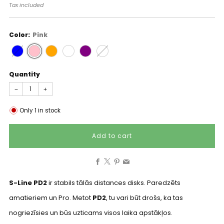
price
Tax included
Color:
Pink
Quantity
−
+
Only
1
in stock
Add to cart
Facebook
X
Pinterest
Email
S-Line PD2
ir stabils tālās distances disks. Paredzēts
amatieriem un Pro. Metot
PD2
, tu
vari būt drošs, ka tas
nogriezīsies un būs uzticams visos laika apstākļos.