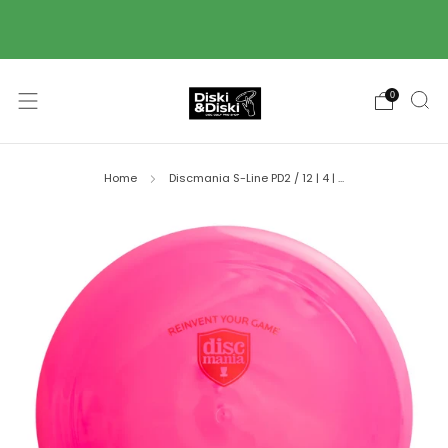
Piegāde ar Omniva pakomātu starpniecību 2-3
darba dienu laikā! 🚚
0
Home
Discmania S-Line PD2 / 12 | 4 | ...