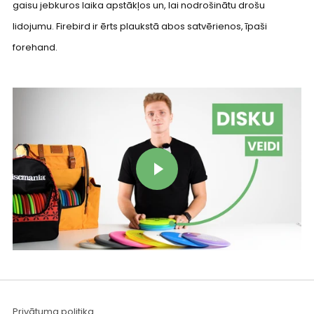
gaisu jebkuros laika apstākļos un, lai nodrošinātu drošu
lidojumu. Firebird ir ērts plaukstā abos satvērienos, īpaši
forehand.
Play video
Privātuma politika