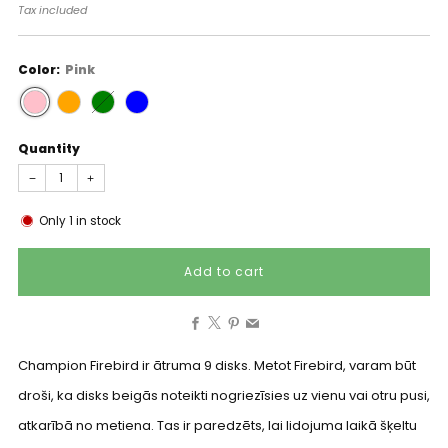
price
Tax included
Color:
Pink
Quantity
−
+
Only
1
in stock
Add to cart
Facebook
X
Pinterest
Email
Champion Firebird ir ātruma 9 disks. Metot Firebird, varam būt
droši, ka disks beigās noteikti nogriezīsies uz vienu vai otru pusi,
atkarībā no metiena. Tas ir paredzēts, lai lidojuma laikā šķeltu