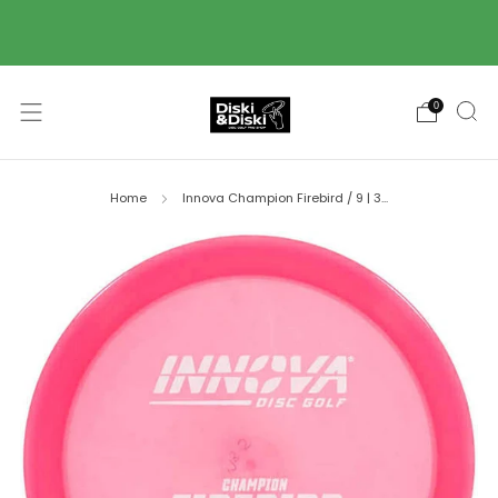
Piegāde ar Omniva pakomātu starpniecību 2-3
darba dienu laikā! 🚚
0
Home
Innova Champion Firebird / 9 | 3...