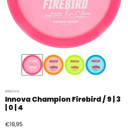
INNOVA
Innova Champion Firebird / 9 | 3
| 0 | 4
Regular
€19,95