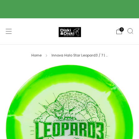
Piegāde ar Omniva pakomātu starpniecību 2-3
darba dienu laikā! 🚚
0
Home
Innova Halo Star Leopard3 / 7 | ...