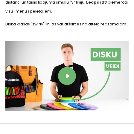
distanci un taisīs lidojumā smuku “S” līniju.
Leopard3
piemērots
visu līmeņu spēlētājiem.
Diska krāsas "swirly" līnijas var atšķirties no attēlā redzamajām!
Play video