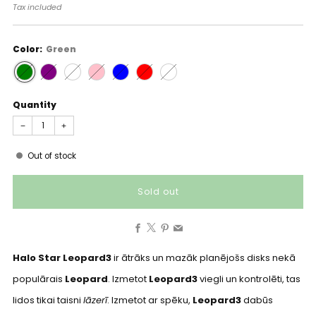
price
Tax included
Color:
Green
Quantity
−
+
Out of stock
Sold out
Facebook
X
Pinterest
Email
Halo Star Leopard3
ir ātrāks un mazāk planējošs disks nekā
populārais
Leopard
. Izmetot
Leopard3
viegli un kontrolēti, tas
lidos tikai taisni
lāzerī
. Izmetot ar spēku,
Leopard3
dabūs