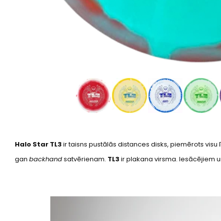
Halo Star TL3
ir taisns pustālās distances disks, piemērots visu
gan
backhand
satvērienam.
TL3
ir plakana virsma. Iesācējiem