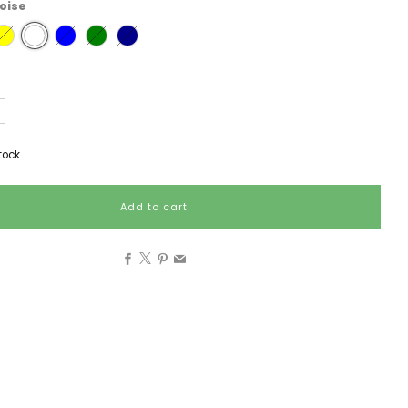
oise
tock
Add to cart
Facebook
X
Pinterest
Email