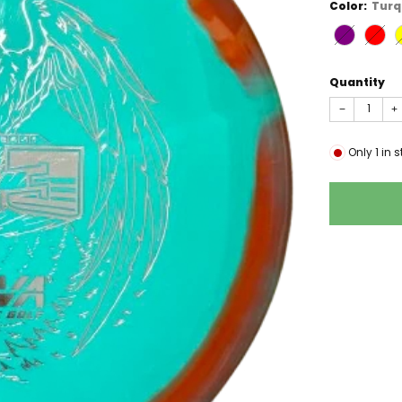
Color:
Turq
Quantity
−
+
Only
1
in s