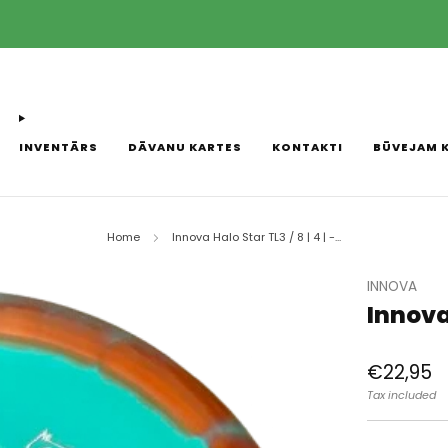
Piegāde ar Omniva pakomātu starpniecību 2-3 darba dienu laikā! 
INVENTĀRS
DĀVANU KARTES
KONTAKTI
BŪVEJAM 
Home
Innova Halo Star TL3 / 8 | 4 | -...
INNOVA
Innova H
Regular
€22,95
price
Tax included