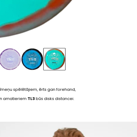
 līmeņu spēlētājiem, ērts gan forehand,
 un amatieriem
TL3
būs disks distancei.