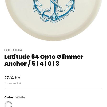
LATITUDE 64
Latitude 64 Opto Glimmer
Anchor / 5 | 4 | 0 | 3
Regular
€24,95
price
Tax included
Color:
White