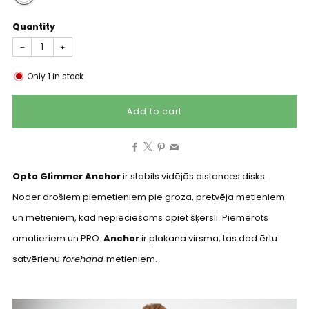
Quantity
−
+
Only
1
in stock
Add to cart
Facebook
X
Pinterest
Email
Opto Glimmer Anchor
ir stabils vidējās distances disks.
Noder drošiem piemetieniem pie groza, pretvēja metieniem
un metieniem, kad nepieciešams apiet šķērsli. Piemērots
amatieriem un PRO.
Anchor
ir plakana virsma, tas dod ērtu
satvērienu
forehand
metieniem.