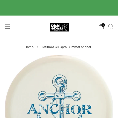
Piegāde ar Omniva pakomātu starpniecību 2-3
darba dienu laikā! 🚚
0
Home
Latitude 64 Opto Glimmer Anchor ...